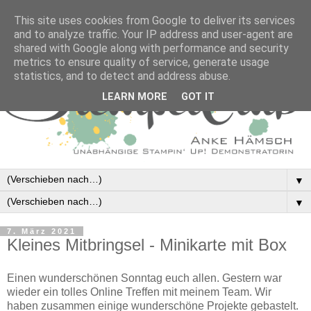
This site uses cookies from Google to deliver its services
and to analyze traffic. Your IP address and user-agent are
shared with Google along with performance and security
metrics to ensure quality of service, generate usage
statistics, and to detect and address abuse.
LEARN MORE
GOT IT
▼
▼
7. März 2021
Kleines Mitbringsel - Minikarte mit Box
Einen wunderschönen Sonntag euch allen. Gestern war
wieder ein tolles Online Treffen mit meinem Team. Wir
haben zusammen einige wunderschöne Projekte gebastelt.