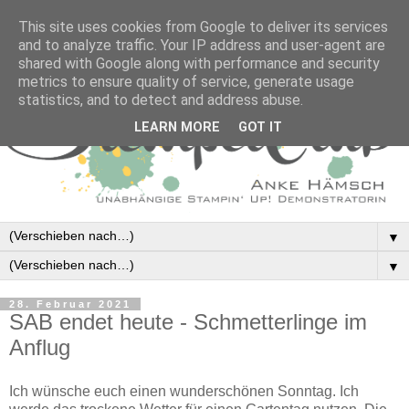
This site uses cookies from Google to deliver its services
and to analyze traffic. Your IP address and user-agent are
shared with Google along with performance and security
metrics to ensure quality of service, generate usage
statistics, and to detect and address abuse.
LEARN MORE
GOT IT
▼
▼
28. Februar 2021
SAB endet heute - Schmetterlinge im
Anflug
Ich wünsche euch einen wunderschönen Sonntag. Ich