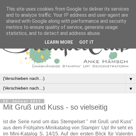
This site uses cookies from Google to deliver its services
and to analyze traffic. Your IP address and user-agent are
shared with Google along with performance and security
metrics to ensure quality of service, generate usage
statistics, and to detect and address abuse.
LEARN MORE
GOT IT
▼
▼
22. Januar 2017
Mit Gruß und Kuss - so vielseitig
ist die Serie rund um das Stempelset " mit Gruß und Kuss"
aus dem Frühjahrs-Minikatalog von Stampin' Up! Ihr seht es
im Mini-Katalog S. 14/15. Auf den ersten Blick für Valentin