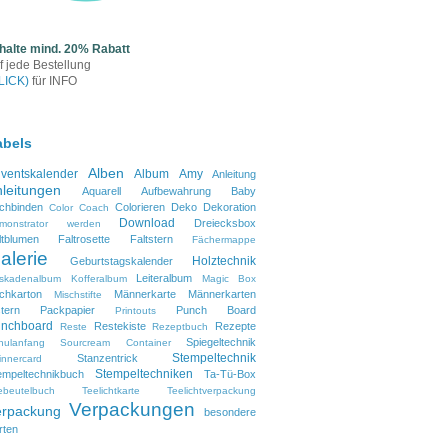
halte mind. 20% Rabatt
f jede Bestellung
LICK)
für INFO
abels
Alben
ventskalender
Album
Amy
Anleitung
leitungen
Aquarell
Aufbewahrung
Baby
chbinden
Colorieren
Deko
Dekoration
Color Coach
Download
Dreiecksbox
monstrator werden
ltblumen
Faltrosette
Faltstern
Fächermappe
alerie
Holztechnik
Geburtstagskalender
Leiteralbum
skadenalbum
Kofferalbum
Magic Box
lchkarton
Männerkarte
Männerkarten
Mischstifte
tern
Packpapier
Punch Board
Printouts
nchboard
Restekiste
Rezepte
Reste
Rezeptbuch
Spiegeltechnik
hulanfang
Sourcream Container
Stempeltechnik
Stanzentrick
innercard
Stempeltechniken
empeltechnikbuch
Ta-Tü-Box
ebeutelbuch
Teelichtkarte
Teelichtverpackung
Verpackungen
erpackung
besondere
rten