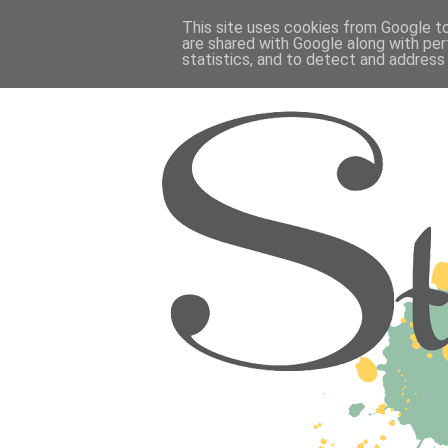
This site uses cookies from Google to 
are shared with Google along with per
statistics, and to detect and address