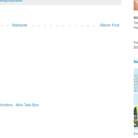
ihnachtskarten
Mi
Se
Startseite
Älterer Post
He
Ka
Bi
N
hristine - Mini-Tatü-Box
Ex