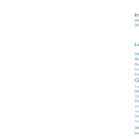
Er
au
(K
L
Ad
An
Bu
De
Fa
G
Ka
Mi
Os
Pu
Sc
Sp
St
Te
V
Ka