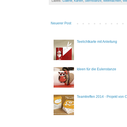
Labels:
Galerie
,
Karten
,
Sternstanze
,
Weihnachten
,
We
Neuerer Post
Teelichtkarte mit Anleitung
Ideen für die Eulenstanze
Teamtreffen 2014 - Projekt von C