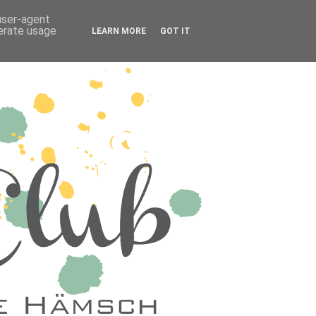
 user-agent
nerate usage
LEARN MORE
GOT IT