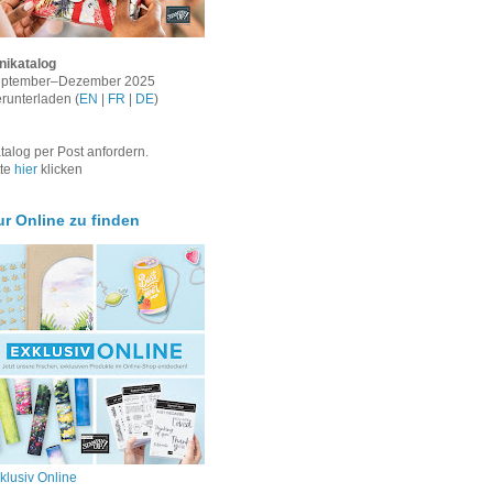
nikatalog
ptember–Dezember 2025
runterladen (
EN
|
FR
|
DE
)
talog per Post anfordern.
tte
hier
klicken
ur Online zu finden
klusiv Online