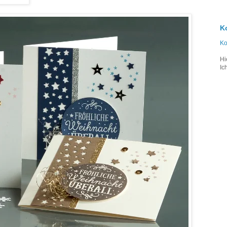
K
Ko
Hi
Ic