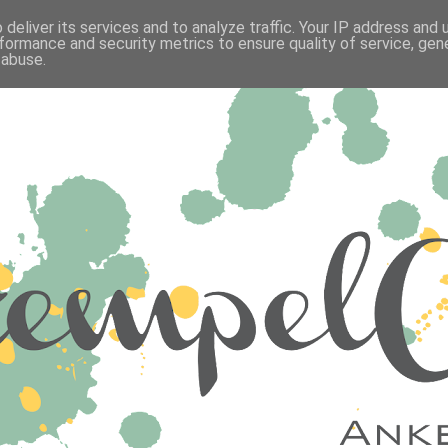
deliver its services and to analyze traffic. Your IP address and
formance and security metrics to ensure quality of service, ge
 abuse.