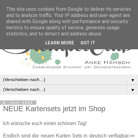
This site uses cookies from Google to deliver its services
and to analyze traffic. Your IP address and user-agent are
shared with Google along with performance and security
metrics to ensure quality of service, generate usage
statistics, and to detect and address abuse.
LEARN MORE
GOT IT
▼
▼
8. Juni 2021
NEUE Kartensets jetzt im Shop
Ich wünsche euch einen schönen Tag!
Endlich sind die neuen Karten Sets in deutsch verfügbar.👀