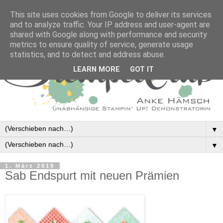
This site uses cookies from Google to deliver its services
and to analyze traffic. Your IP address and user-agent are
shared with Google along with performance and security
metrics to ensure quality of service, generate usage
statistics, and to detect and address abuse.
LEARN MORE
GOT IT
▼
▼
1. März 2019
Sab Endspurt mit neuen Prämien