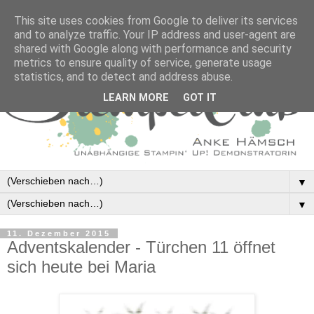
This site uses cookies from Google to deliver its services
and to analyze traffic. Your IP address and user-agent are
shared with Google along with performance and security
metrics to ensure quality of service, generate usage
statistics, and to detect and address abuse.
LEARN MORE
GOT IT
▼
▼
11. Dezember 2015
Adventskalender - Türchen 11 öffnet
sich heute bei Maria