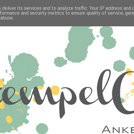
deliver its services and to analyze traffic. Your IP address and
formance and security metrics to ensure quality of service, ge
 abuse.