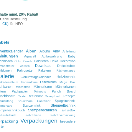
halte mind. 20% Rabatt
f jede Bestellung
LICK)
für INFO
abels
Alben
ventskalender
Album
Amy
Anleitung
leitungen
Aquarell
Aufbewahrung
Baby
chbinden
Colorieren
Deko
Dekoration
Color Coach
Download
Dreiecksbox
monstrator werden
ltblumen
Faltrosette
Faltstern
Fächermappe
alerie
Holztechnik
Geburtstagskalender
Leiteralbum
skadenalbum
Kofferalbum
Magic Box
lchkarton
Männerkarte
Männerkarten
Mischstifte
tern
Packpapier
Punch Board
Printouts
nchboard
Restekiste
Rezepte
Reste
Rezeptbuch
Spiegeltechnik
hulanfang
Sourcream Container
Stempeltechnik
Stanzentrick
innercard
Stempeltechniken
empeltechnikbuch
Ta-Tü-Box
ebeutelbuch
Teelichtkarte
Teelichtverpackung
Verpackungen
erpackung
besondere
rten