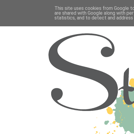
This site uses cookies from Google to 
are shared with Google along with per
statistics, and to detect and address