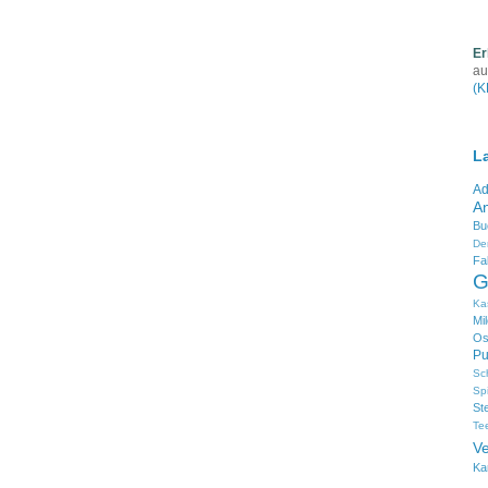
Er
au
(K
L
Ad
An
Bu
De
Fa
G
Ka
Mi
Os
Pu
Sc
Sp
St
Te
V
Ka