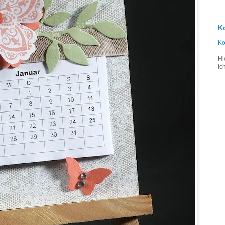
K
Ko
Hi
Ic