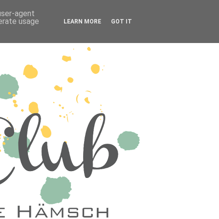
 user-agent
nerate usage
LEARN MORE
GOT IT