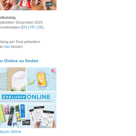
nikatalog
ptember–Dezember 2025
runterladen (
EN
|
FR
|
DE
)
talog per Post anfordern.
tte
hier
klicken
ur Online zu finden
klusiv Online