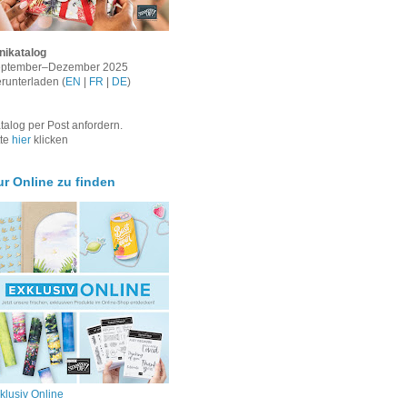
nikatalog
ptember–Dezember 2025
runterladen (
EN
|
FR
|
DE
)
talog per Post anfordern.
tte
hier
klicken
ur Online zu finden
klusiv Online