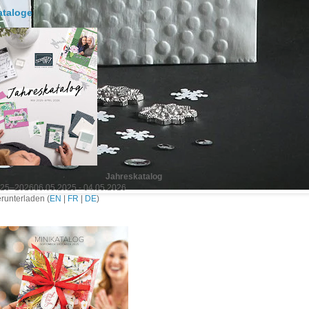
ataloge
Jahreskatalog
25–202606.05.2025 - 04.05.2026
runterladen (
EN
|
FR
|
DE
)