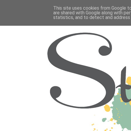
This site uses cookies from Google to 
are shared with Google along with per
statistics, and to detect and address