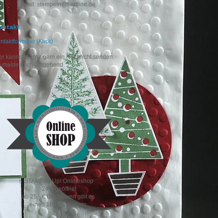
Mail: stempeln@t-online.de
ontakt
ntaktformular (Klick)
er kannst du mir gern ein Nachricht senden.
h melde mich umgehend.
STAMPIN' Up! Onlineshop
24 h geöffnet
ab 25,- € Bestellwert gibt es
einen 10% Gutschein.