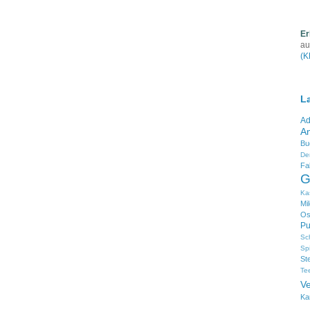
Er
au
(K
L
Ad
An
Bu
De
Fa
G
Ka
Mi
Os
Pu
Sc
Sp
St
Te
V
Ka