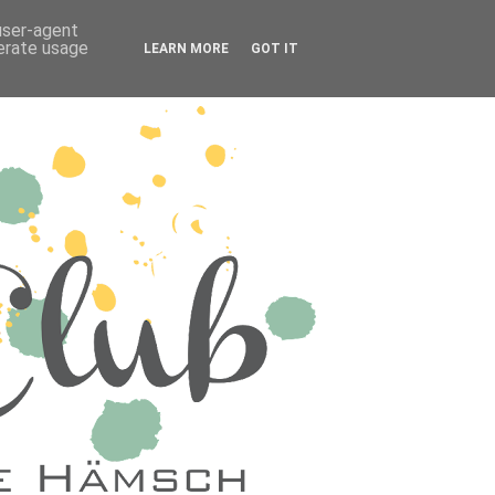
 user-agent
nerate usage
LEARN MORE
GOT IT