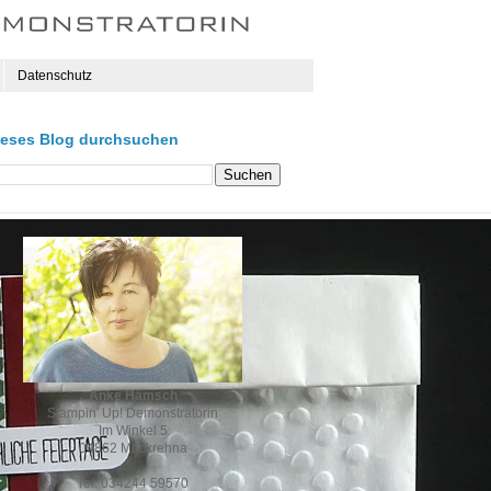
Datenschutz
ieses Blog durchsuchen
Anke Hämsch
Stampin' Up! Demonstratorin
Im Winkel 5
04862 Mockrehna
Tel. 034244 59570