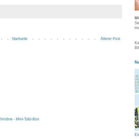
Mi
Se
He
Startseite
Älterer Post
Ka
Bi
N
hristine - Mini-Tatü-Box
Ex