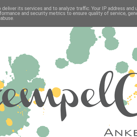
deliver its services and to analyze traffic. Your IP address and
formance and security metrics to ensure quality of service, ge
 abuse.