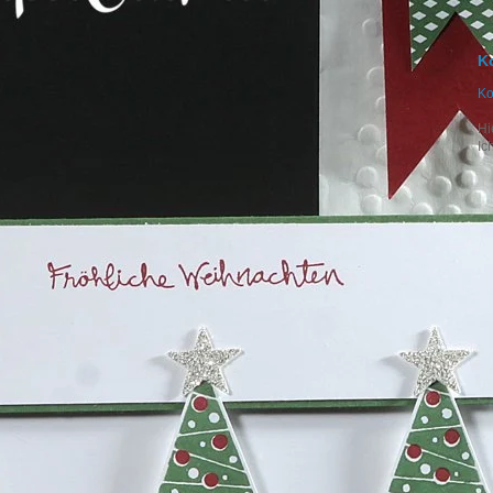
K
Ko
Hi
Ic