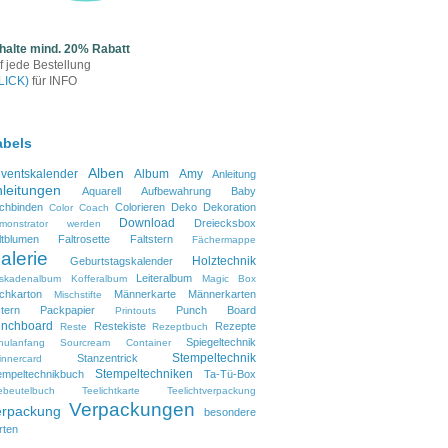
halte mind. 20% Rabatt
f jede Bestellung
LICK)
für INFO
abels
Alben
ventskalender
Album
Amy
Anleitung
leitungen
Aquarell
Aufbewahrung
Baby
chbinden
Colorieren
Deko
Dekoration
Color Coach
Download
Dreiecksbox
monstrator werden
ltblumen
Faltrosette
Faltstern
Fächermappe
alerie
Holztechnik
Geburtstagskalender
Leiteralbum
skadenalbum
Kofferalbum
Magic Box
lchkarton
Männerkarte
Männerkarten
Mischstifte
tern
Packpapier
Punch Board
Printouts
nchboard
Restekiste
Rezepte
Reste
Rezeptbuch
Spiegeltechnik
hulanfang
Sourcream Container
Stempeltechnik
Stanzentrick
innercard
Stempeltechniken
empeltechnikbuch
Ta-Tü-Box
ebeutelbuch
Teelichtkarte
Teelichtverpackung
Verpackungen
erpackung
besondere
rten