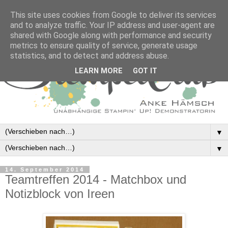
This site uses cookies from Google to deliver its services
and to analyze traffic. Your IP address and user-agent are
shared with Google along with performance and security
metrics to ensure quality of service, generate usage
statistics, and to detect and address abuse.
LEARN MORE
GOT IT
▼
▼
14. September 2014
Teamtreffen 2014 - Matchbox und
Notizblock von Ireen