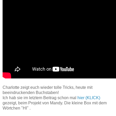
Charlotte zeigt euch wieder tolle Tricks, heute mit
beeindruckenden Buchstaben!
Ich hab sie im letztem Beitrag schon mal
hier (KLICK)
gezeigt, beim Projekt von Mandy. Die kleine Box mit dem
Wörtchen "HI" .