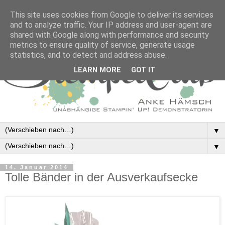
This site uses cookies from Google to deliver its services
and to analyze traffic. Your IP address and user-agent are
shared with Google along with performance and security
metrics to ensure quality of service, generate usage
statistics, and to detect and address abuse.
LEARN MORE
GOT IT
▼
▼
14. Januar 2014
Tolle Bänder in der Ausverkaufsecke