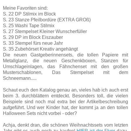
Meine Favoriten sind:
S. 22 DP Stilmix im Block
S. 23 Stanze Pfeilbordüre (EXTRA GROß)
S. 25 Washi Tape Stilmix
S. 27 Stempelset Kleiner Wunscherfüller
S. 29 DP im Block Eiszauber
S. 33 Stempel fürs neue Jahr
S. 35 Zubehörset Kreativ angehängt
Die neuen Gastgeberinnensets, die tollen Papiere mit
Metallglanz, die neuen Geschenkboxen, Stanzen für
Umschlageinlagen, das Fähnchenset mit den großen
Musterschablonen, Das Stempelset mit dem
Schneemann.....
Schaut euch den Katalog genau an, vieles hab ich auch erst
beim 3. durchblättern entdeckt. Besonders toll, die vielen
Beispiele sind noch mal extra bei der Artikelbeschreibung
aufgeführt. Und wer Kinder hat, der kommt ja an den tollen
Halloween Sets nicht vorbei - oder?
Achja, denkt dran, die schönen Weihnachtssets vom letzten
Jahr gibt es auch noch zu kaufen!
HIER ist der Flyer
dazu.