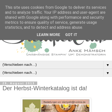
This site uses cookies from Google to deliver its services
and to analyze traffic. Your IP address and user-agent are
shared with Google along with performance and security
metrics to ensure quality of service, generate usage
statistics, and to detect and address abuse.
LEARN MORE
GOT IT
▼
▼
29. August 2013
Der Herbst-Winterkatalog ist da!