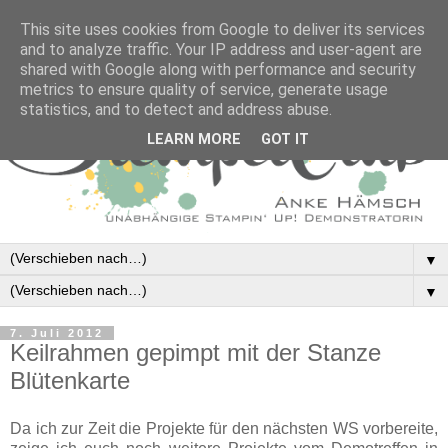
This site uses cookies from Google to deliver its services
and to analyze traffic. Your IP address and user-agent are
shared with Google along with performance and security
metrics to ensure quality of service, generate usage
statistics, and to detect and address abuse.
LEARN MORE
GOT IT
▼
▼
7. Juli 2012
Keilrahmen gepimpt mit der Stanze
Blütenkarte
Da ich zur Zeit die Projekte für den nächsten WS vorbereite,