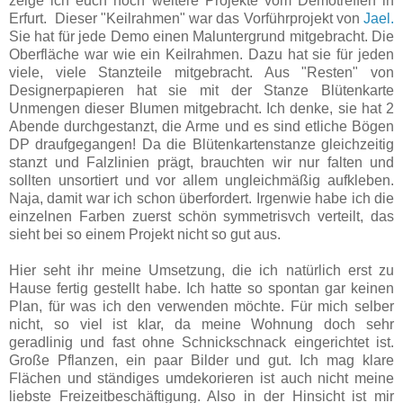
zeige ich euch noch weitere Projekte vom Demotreffen in
Erfurt. Dieser "Keilrahmen" war das Vorführprojekt von
Jael.
Sie hat für jede Demo einen Maluntergrund mitgebracht. Die
Oberfläche war wie ein Keilrahmen. Dazu hat sie für jeden
viele, viele Stanzteile mitgebracht. Aus "Resten" von
Designerpapieren hat sie mit der Stanze Blütenkarte
Unmengen dieser Blumen mitgebracht. Ich denke, sie hat 2
Abende durchgestanzt, die Arme und es sind etliche Bögen
DP draufgegangen! Da die Blütenkartenstanze gleichzeitig
stanzt und Falzlinien prägt, brauchten wir nur falten und
sollten unsortiert und vor allem ungleichmäßig aufkleben.
Naja, damit war ich schon überfordert. Irgenwie habe ich die
einzelnen Farben zuerst schön symmetrisvch verteilt, das
sieht bei so einem Projekt nicht so gut aus.
Hier seht ihr meine Umsetzung, die ich natürlich erst zu
Hause fertig gestellt habe. Ich hatte so spontan gar keinen
Plan, für was ich den verwenden möchte. Für mich selber
nicht, so viel ist klar, da meine Wohnung doch sehr
geradlinig und fast ohne Schnickschnack eingerichtet ist.
Große Pflanzen, ein paar Bilder und gut. Ich mag klare
Flächen und ständiges umdekorieren ist auch nicht meine
liebste Freizeitbeschäftigung. Also in der Hinsicht ist mir