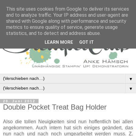
This site uses cookies from Google to deliver its services
and to analyze traffic. Your IP address and user-agent are
shared with Google along with performance and security
metrics to ensure quality of service, generate usage
statistics, and to detect and address abuse.
LEARN MORE
GOT IT
▼
▼
20. Juni 2012
Double Pocket Treat Bag Holder
Also die tollen Neuigkeiten sind nun hoffentlich bei allen
angekommen. Auch intern hat sich einiges geändert, das
nun nach und nach noch umgearbeitet werden muss. Z.