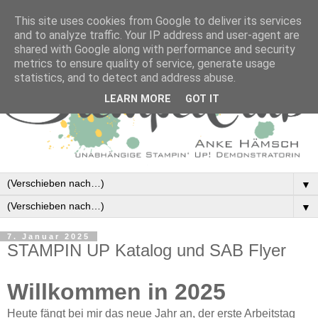
This site uses cookies from Google to deliver its services
and to analyze traffic. Your IP address and user-agent are
shared with Google along with performance and security
metrics to ensure quality of service, generate usage
statistics, and to detect and address abuse.
LEARN MORE
GOT IT
▼
▼
7. Januar 2025
STAMPIN UP Katalog und SAB Flyer
Willkommen in 2025
Heute fängt bei mir das neue Jahr an, der erste Arbeitstag