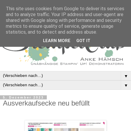
This site uses cookies from Google to deliver its services
and to analyze traffic. Your IP address and user-agent are
shared with Google along with performance and security
metrics to ensure quality of service, generate usage
statistics, and to detect and address abuse.
LEARN MORE
GOT IT
▼
▼
5. Dezember 2023
Ausverkaufsecke neu befüllt