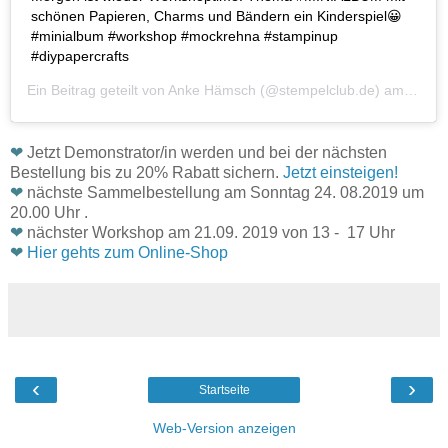
schönen Papieren, Charms und Bändern ein Kinderspiel😀
#minialbum #workshop #mockrehna #stampinup
#diypapercrafts
Ein Beitrag geteilt von
Anke Hämsch
(@stempelclub.de) am
Aug 2
❤
Jetzt Demonstrator/in werden und bei der nächsten
Bestellung bis zu 20% Rabatt sichern.
Jetzt einsteigen!
❤
nächste Sammelbestellung am Sonntag 24. 08.2019 um
20.00 Uhr .
❤
nächster Workshop am 21.09. 2019 von 13 - 17 Uhr
❤
Hier gehts zum Online-Shop
‹
›
Startseite
Web-Version anzeigen