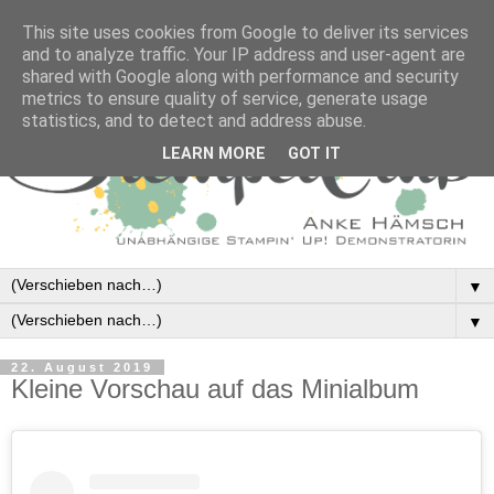
This site uses cookies from Google to deliver its services
and to analyze traffic. Your IP address and user-agent are
shared with Google along with performance and security
metrics to ensure quality of service, generate usage
statistics, and to detect and address abuse.
LEARN MORE
GOT IT
▼
▼
22. August 2019
Kleine Vorschau auf das Minialbum