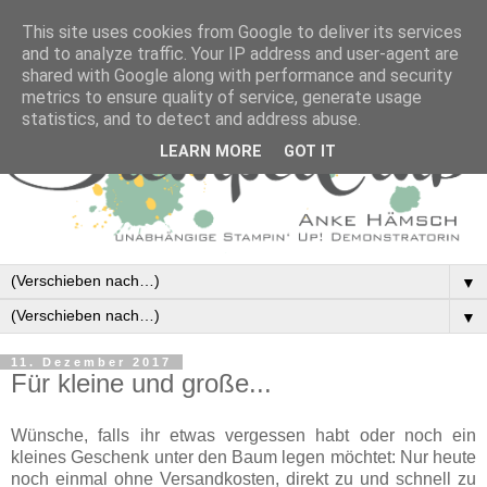
This site uses cookies from Google to deliver its services
and to analyze traffic. Your IP address and user-agent are
shared with Google along with performance and security
metrics to ensure quality of service, generate usage
statistics, and to detect and address abuse.
LEARN MORE
GOT IT
▼
▼
11. Dezember 2017
Für kleine und große...
Wünsche, falls ihr etwas vergessen habt oder noch ein
kleines Geschenk unter den Baum legen möchtet: Nur heute
noch einmal ohne Versandkosten, direkt zu und schnell zu