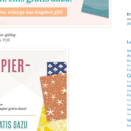
Er
au
(K
n gültig:
ls PDF.
L
Ad
An
Bu
De
Fa
G
Ka
Mi
Os
Pu
Sc
Sp
St
Te
V
Ka