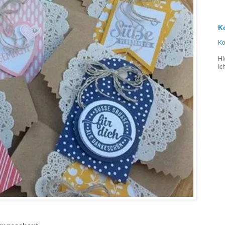
K
Ko
Hi
Ic