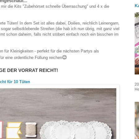
mgeschaut...
K
 mir die Kits "Zubehörset schnelle Überraschung" und 4 x die
e Tüten! In dem Set ist alles dabei, Doilies, reichlich Leinengarn,
gar selbstklebende Streifen (die hab ich nun übrig, mit ganz viel
mt schon daheim, falls nicht stöbert einfach noch ein bisschen im
für Kleinigkeiten - perfekt für die nächsten Partys als
😉
r eine ordentliche Füllung reichen
LANGE DER VORRAT REICHT!
cht für 10 Tüten
20
He