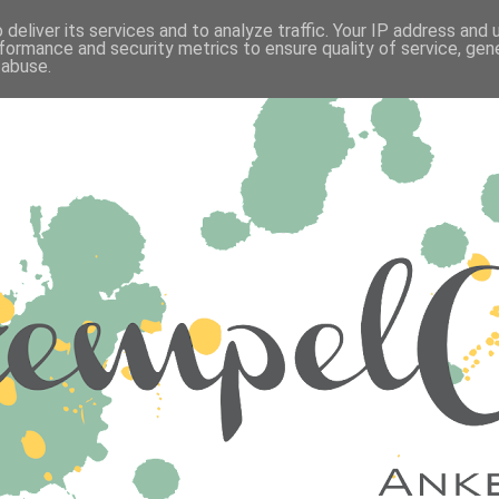
deliver its services and to analyze traffic. Your IP address and
formance and security metrics to ensure quality of service, ge
 abuse.