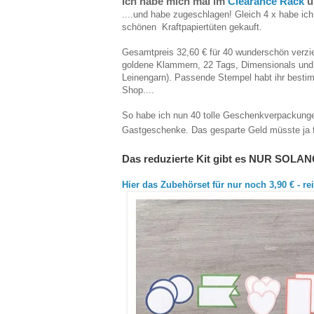
Ich habe mich mal im
Clearance Rack
u
....und habe zugeschlagen! Gleich 4 x habe ich
schönen Kraftpapiertüten gekauft.
Gesamtpreis 32,60 € für 40 wunderschön verziert
goldene Klammern, 22 Tags, Dimensionals und so
Leinengarn). Passende Stempel habt ihr bestim
Shop....
So habe ich nun 40 tolle Geschenkverpackungen 
Gastgeschenke. Das gesparte Geld müsste ja fü
Das reduzierte Kit gibt es NUR SO
Hier das Zubehörset für nur noch 3,90 € - rei