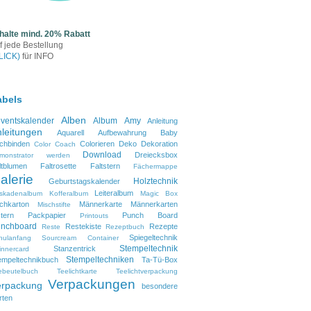
halte mind. 20% Rabatt
f jede Bestellung
LICK)
für INFO
abels
Alben
ventskalender
Album
Amy
Anleitung
leitungen
Aquarell
Aufbewahrung
Baby
chbinden
Colorieren
Deko
Dekoration
Color Coach
Download
Dreiecksbox
monstrator werden
ltblumen
Faltrosette
Faltstern
Fächermappe
alerie
Holztechnik
Geburtstagskalender
Leiteralbum
skadenalbum
Kofferalbum
Magic Box
lchkarton
Männerkarte
Männerkarten
Mischstifte
tern
Packpapier
Punch Board
Printouts
nchboard
Restekiste
Rezepte
Reste
Rezeptbuch
Spiegeltechnik
hulanfang
Sourcream Container
Stempeltechnik
Stanzentrick
innercard
Stempeltechniken
empeltechnikbuch
Ta-Tü-Box
ebeutelbuch
Teelichtkarte
Teelichtverpackung
Verpackungen
erpackung
besondere
rten