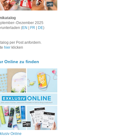
nikatalog
ptember–Dezember 2025
runterladen (
EN
|
FR
|
DE
)
talog per Post anfordern.
tte
hier
klicken
ur Online zu finden
klusiv Online