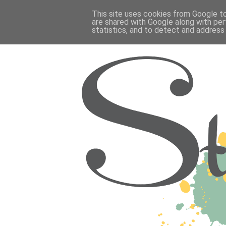
This site uses cookies from Google to 
are shared with Google along with per
statistics, and to detect and address