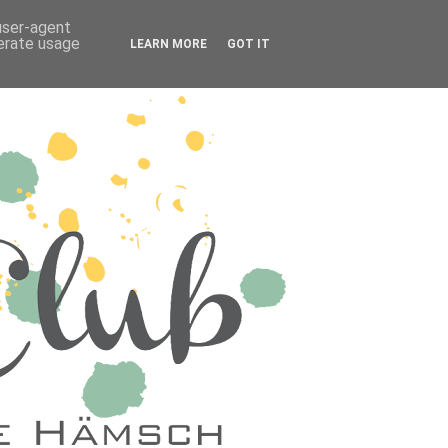
 user-agent
nerate usage
LEARN MORE
GOT IT