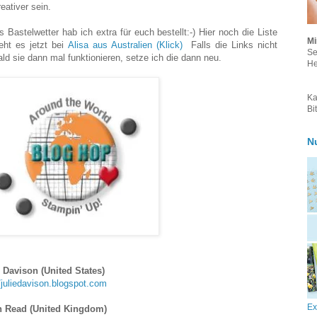
reativer sein.
Bastelwetter hab ich extra für euch bestellt:-) Hier noch die Liste
Mi
eht es jetzt bei
Alisa aus Australien (Klick)
Falls die Links nicht
Se
ald sie dann mal funktionieren, setze ich die dann neu.
He
Ka
Bi
N
e Davison (United States)
//juliedavison.blogspot.com
Ex
n Read (United Kingdom)