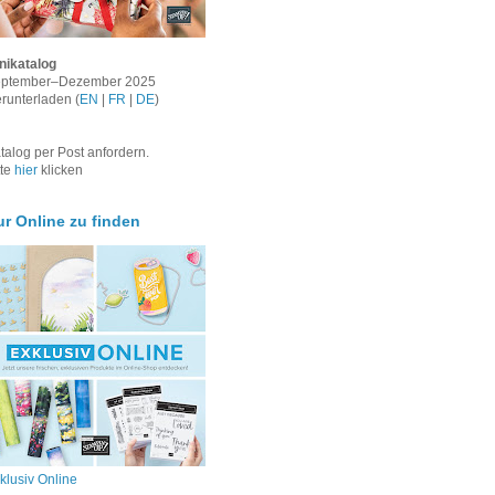
nikatalog
ptember–Dezember 2025
runterladen (
EN
|
FR
|
DE
)
talog per Post anfordern.
tte
hier
klicken
ur Online zu finden
klusiv Online