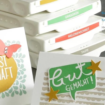
K
Ko
Hi
Ic