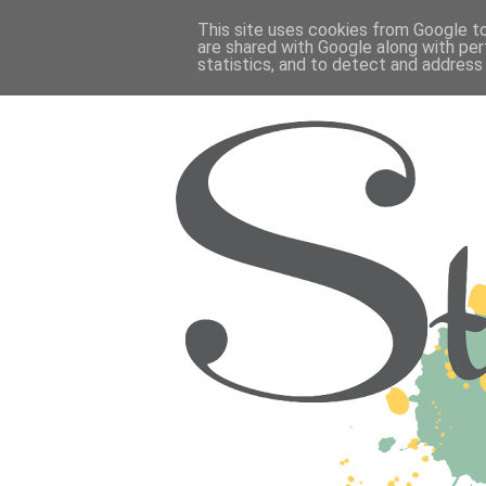
This site uses cookies from Google to 
are shared with Google along with per
statistics, and to detect and address