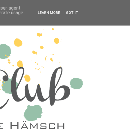
 user-agent
nerate usage
LEARN MORE
GOT IT