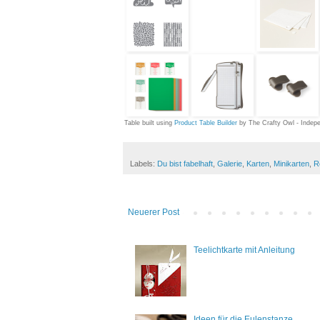
Table built using
Product Table Builder
by The Crafty Owl - Indep
Labels:
Du bist fabelhaft
,
Galerie
,
Karten
,
Minikarten
,
R
Neuerer Post
Teelichtkarte mit Anleitung
Ideen für die Eulenstanze