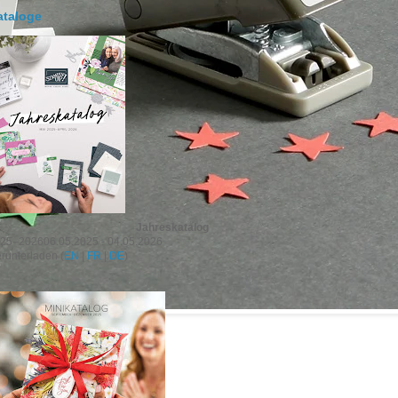
ataloge
Jahreskatalog
25–202606.05.2025 - 04.05.2026
runterladen (
EN
|
FR
|
DE
)