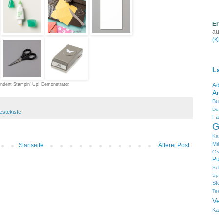
Er
au
(K
L
endent Stampin' Up! Demonstrator.
Ad
An
Bu
De
estekiste
Fa
G
Ka
Mi
Startseite
Älterer Post
Os
Pu
Sc
Sp
St
Te
V
Ka