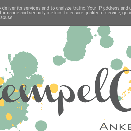
deliver its services and to analyze traffic. Your IP address and
formance and security metrics to ensure quality of service, ge
 abuse.