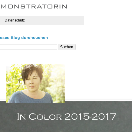
Datenschutz
ieses Blog durchsuchen
Anke Hämsch
Stampin' Up! Demonstratorin
Im Winkel 5
04862 Mockrehna
Tel. 034244 59570