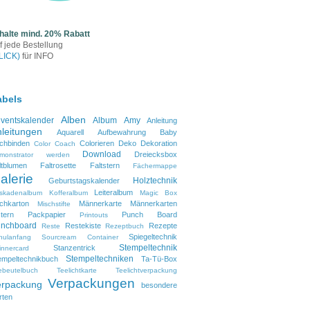
halte mind. 20% Rabatt
f jede Bestellung
LICK)
für INFO
abels
Alben
ventskalender
Album
Amy
Anleitung
leitungen
Aquarell
Aufbewahrung
Baby
chbinden
Colorieren
Deko
Dekoration
Color Coach
Download
Dreiecksbox
monstrator werden
ltblumen
Faltrosette
Faltstern
Fächermappe
alerie
Holztechnik
Geburtstagskalender
Leiteralbum
skadenalbum
Kofferalbum
Magic Box
lchkarton
Männerkarte
Männerkarten
Mischstifte
tern
Packpapier
Punch Board
Printouts
nchboard
Restekiste
Rezepte
Reste
Rezeptbuch
Spiegeltechnik
hulanfang
Sourcream Container
Stempeltechnik
Stanzentrick
innercard
Stempeltechniken
empeltechnikbuch
Ta-Tü-Box
ebeutelbuch
Teelichtkarte
Teelichtverpackung
Verpackungen
erpackung
besondere
rten