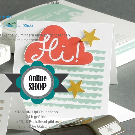
Mail: stempeln@t-online.de
ontakt
ntaktformular (Klick)
er kannst du mir gern ein Nachricht senden.
h melde mich umgehend.
STAMPIN' Up! Onlineshop
24 h geöffnet
ab 25,- € Bestellwert gibt es
einen 10% Gutschein.