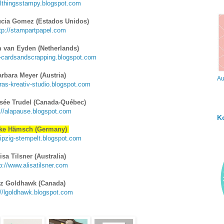
allthingsstampy.blogspot.com
ucia Gomez (Estados Unidos)
tp://stampartpapel.com
 van Eyden (Netherlands)
m-cardsandscrapping.blogspot.com
rbara Meyer (Austria)
Au
aras-kreativ-studio.blogspot.com
sée Trudel (Canada-Québec)
://alapause.blogspot.com
K
ke Hämsch (Germany)
leipzig-stempelt.blogspot.com
isa Tilsner (Australia)
p://www.alisatilsner.com
iz Goldhawk (Canada)
://lgoldhawk.blogspot.com