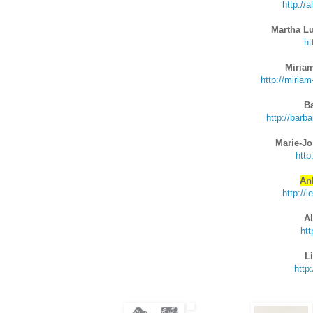
http://
Martha L
ht
Miriam
http://miria
Ba
http://barb
Marie-Jo
http
An
http://
Al
htt
L
http