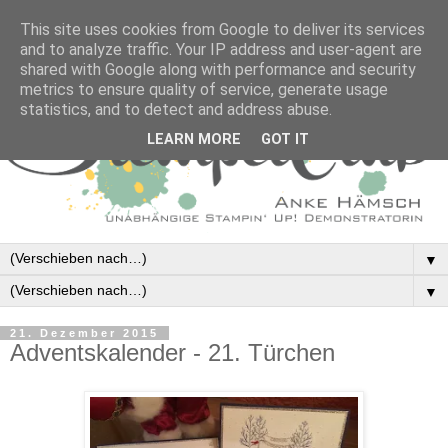
This site uses cookies from Google to deliver its services
and to analyze traffic. Your IP address and user-agent are
shared with Google along with performance and security
metrics to ensure quality of service, generate usage
statistics, and to detect and address abuse.
LEARN MORE
GOT IT
▼
▼
21. Dezember 2015
Adventskalender - 21. Türchen