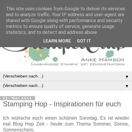
This site uses cookies from Google to deliver its services
and to analyze traffic. Your IP address and user-agent are
shared with Google along with performance and security
metrics to ensure quality of service, generate usage
statistics, and to detect and address abuse.
LEARN MORE
GOT IT
▼
▼
31. Mai 2015
Stamping Hop - Inspirationen für euch
Ich wünsche euch einen schönen Sonntag. Es ist wieder
mal Blog Hop Zeit - heute zum Thema Sommer, Sonne,
Sonnenschein.