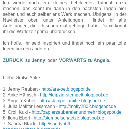
Ich werde noch ein kleines bebildertes Tutorial dazu
machen, das könnt ihr dann in den nächsten Tagen hier
sehen und euch selber ans Werk machen. Übrigens, in der
Navileiste oben unter Anleitungen findet ihr alle
Anleitungen, die ich schon mal gebloggt habe. Damit könnt
ihr die Wartezeit prima überbrücken.
Ich hoffe, ihr seid inspiriert und findet noch ein paar tolle
Ideen bei den anderen.
ZURÜCK zu Jenny
oder
VORWÄRTS zu Angela.
Liebe Grüße Anke
1. Jenny Reubert -
http://ara-oe.blogspot.de
2. Anke Hämsch -
http://leipzig-stempelt.blogspot.de
3. Angela Köber -
http://stempelfamilie.blogspot.de
4. Julia Molitor Lessmann -
http://molly2802.blogspot.de
5. Croli Kuki -
http://papierzaubereienundmehr.blogspot.de
6. Ilona Ebert -
http://stempelschaetze.blogspot.de
7. Sandra Black -
http://sandyh69-