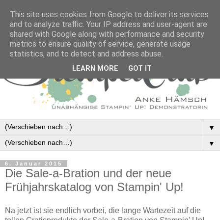
This site uses cookies from Google to deliver its services
and to analyze traffic. Your IP address and user-agent are
shared with Google along with performance and security
metrics to ensure quality of service, generate usage
statistics, and to detect and address abuse.
LEARN MORE
GOT IT
▼
▼
6. Januar 2015
Die Sale-a-Bration und der neue
Frühjahrskatalog von Stampin' Up!
Na jetzt ist sie endlich vorbei, die lange Wartezeit auf die