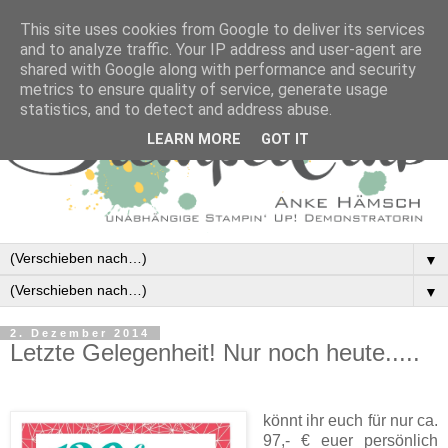
This site uses cookies from Google to deliver its services
and to analyze traffic. Your IP address and user-agent are
shared with Google along with performance and security
metrics to ensure quality of service, generate usage
statistics, and to detect and address abuse.
LEARN MORE
GOT IT
▼
▼
2. Dezember 2014
Letzte Gelegenheit! Nur noch heute.....
könnt ihr euch für nur ca.
97,- € euer persönlich