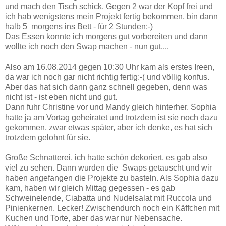
und mach den Tisch schick. Gegen 2 war der Kopf frei und
ich hab wenigstens mein Projekt fertig bekommen, bin dann
halb 5 morgens ins Bett - für 2 Stunden:-)
Das Essen konnte ich morgens gut vorbereiten und dann
wollte ich noch den Swap machen - nun gut....
Also am 16.08.2014 gegen 10:30 Uhr kam als erstes Ireen,
da war ich noch gar nicht richtig fertig:-( und völlig konfus.
Aber das hat sich dann ganz schnell gegeben, denn was
nicht ist - ist eben nicht und gut.
Dann fuhr Christine vor und Mandy gleich hinterher. Sophia
hatte ja am Vortag geheiratet und trotzdem ist sie noch dazu
gekommen, zwar etwas später, aber ich denke, es hat sich
trotzdem gelohnt für sie.
Große Schnatterei, ich hatte schön dekoriert, es gab also
viel zu sehen. Dann wurden die Swaps getauscht und wir
haben angefangen die Projekte zu basteln. Als Sophia dazu
kam, haben wir gleich Mittag gegessen - es gab
Schweinelende, Ciabatta und Nudelsalat mit Ruccola und
Pinienkernen. Lecker! Zwischendurch noch ein Käffchen mit
Kuchen und Torte, aber das war nur Nebensache.