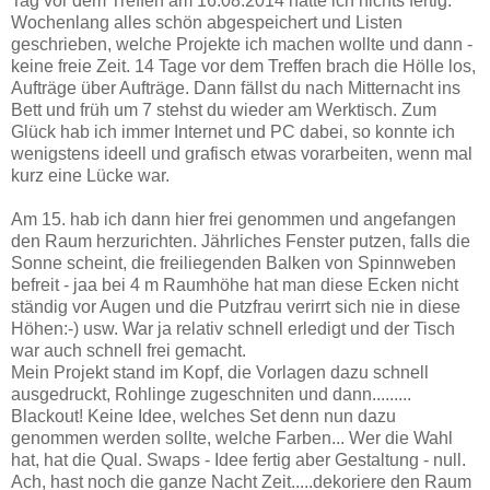
Tag vor dem Treffen am 16.08.2014 hatte ich nichts fertig.
Wochenlang alles schön abgespeichert und Listen
geschrieben, welche Projekte ich machen wollte und dann -
keine freie Zeit. 14 Tage vor dem Treffen brach die Hölle los,
Aufträge über Aufträge. Dann fällst du nach Mitternacht ins
Bett und früh um 7 stehst du wieder am Werktisch. Zum
Glück hab ich immer Internet und PC dabei, so konnte ich
wenigstens ideell und grafisch etwas vorarbeiten, wenn mal
kurz eine Lücke war.
Am 15. hab ich dann hier frei genommen und angefangen
den Raum herzurichten. Jährliches Fenster putzen, falls die
Sonne scheint, die freiliegenden Balken von Spinnweben
befreit - jaa bei 4 m Raumhöhe hat man diese Ecken nicht
ständig vor Augen und die Putzfrau verirrt sich nie in diese
Höhen:-) usw. War ja relativ schnell erledigt und der Tisch
war auch schnell frei gemacht.
Mein Projekt stand im Kopf, die Vorlagen dazu schnell
ausgedruckt, Rohlinge zugeschniten und dann.........
Blackout! Keine Idee, welches Set denn nun dazu
genommen werden sollte, welche Farben... Wer die Wahl
hat, hat die Qual. Swaps - Idee fertig aber Gestaltung - null.
Ach, hast noch die ganze Nacht Zeit.....dekoriere den Raum