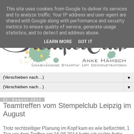
This site uses cookies from Google to deliver its services
and to analyze traffic. Your IP address and user-agent are
shared with Google along with performance and security
metrics to ensure quality of service, generate usage
statistics, and to detect and address abuse.
LEARN MORE
GOT IT
▼
▼
31. August 2014
Teamtreffen vom Stempelclub Leipzig im
August
Trotz rechtzeitiger Planung im Kopf kam es wie befürchtet, 1