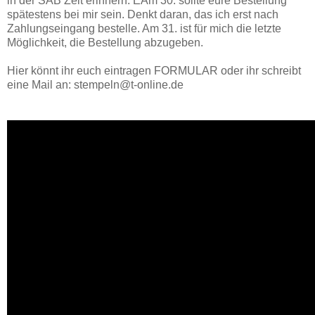
in der SAB Zeit erinnern. EAm 30. sollte eure Bestellung
spätestens bei mir sein. Denkt daran, das ich erst nach
Zahlungseingang bestelle. Am 31. ist für mich die letzte
Möglichkeit, die Bestellung abzugeben.
Hier könnt ihr euch eintragen FORMULAR oder ihr schreibt
eine Mail an: stempeln@t-online.de