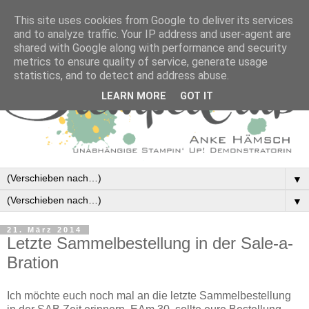
This site uses cookies from Google to deliver its services
and to analyze traffic. Your IP address and user-agent are
shared with Google along with performance and security
metrics to ensure quality of service, generate usage
statistics, and to detect and address abuse.
LEARN MORE
GOT IT
▼
▼
21. März 2014
Letzte Sammelbestellung in der Sale-a-
Bration
Ich möchte euch noch mal an die letzte Sammelbestellung