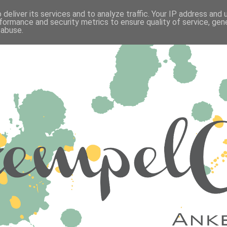
deliver its services and to analyze traffic. Your IP address and
formance and security metrics to ensure quality of service, ge
 abuse.