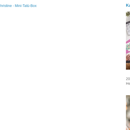
K
hristine - Mini-Tatü-Box
20
He