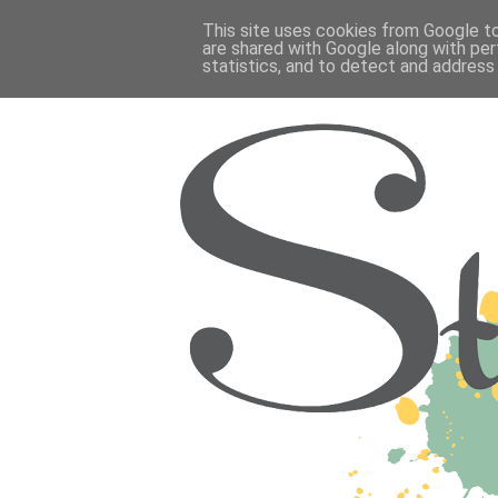
This site uses cookies from Google to 
are shared with Google along with per
statistics, and to detect and address