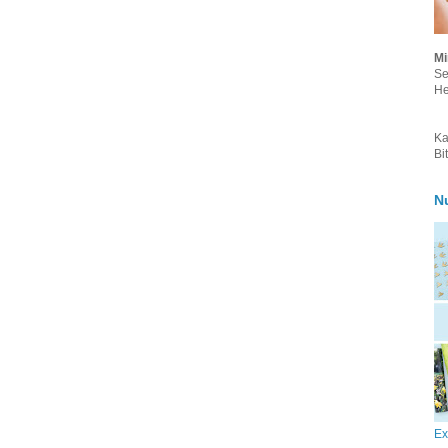
Mi
Se
He
Ka
Bi
N
Ex