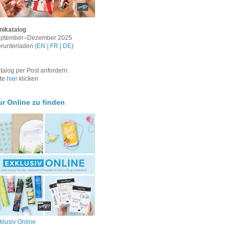
nikatalog
ptember–Dezember 2025
runterladen (
EN
|
FR
|
DE
)
talog per Post anfordern.
tte
hier
klicken
ur Online zu finden
klusiv Online