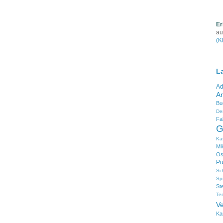
Er
au
(K
L
Ad
An
Bu
De
Fa
G
Ka
Mi
Os
Pu
Sc
Sp
St
Te
V
Ka