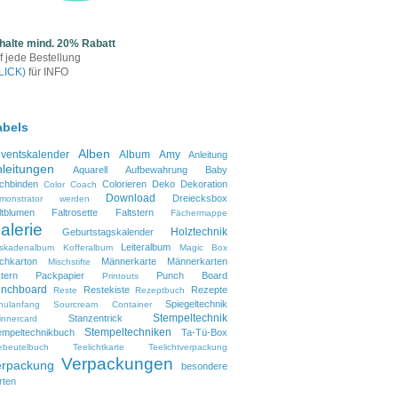
halte mind. 20% Rabatt
f jede Bestellung
LICK)
für INFO
abels
Alben
ventskalender
Album
Amy
Anleitung
leitungen
Aquarell
Aufbewahrung
Baby
chbinden
Colorieren
Deko
Dekoration
Color Coach
Download
Dreiecksbox
monstrator werden
ltblumen
Faltrosette
Faltstern
Fächermappe
alerie
Holztechnik
Geburtstagskalender
Leiteralbum
skadenalbum
Kofferalbum
Magic Box
lchkarton
Männerkarte
Männerkarten
Mischstifte
tern
Packpapier
Punch Board
Printouts
nchboard
Restekiste
Rezepte
Reste
Rezeptbuch
Spiegeltechnik
hulanfang
Sourcream Container
Stempeltechnik
Stanzentrick
innercard
Stempeltechniken
empeltechnikbuch
Ta-Tü-Box
ebeutelbuch
Teelichtkarte
Teelichtverpackung
Verpackungen
erpackung
besondere
rten