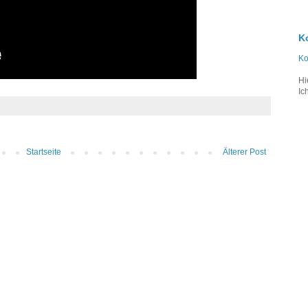
K
Ko
Hi
Ic
Startseite
Älterer Post