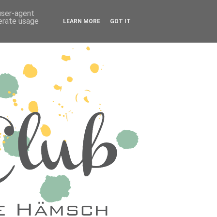
 user-agent
nerate usage
LEARN MORE
GOT IT