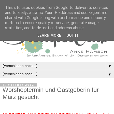
This site uses cookies from Google to deliver its services
and to analyze traffic. Your IP address and user-agent are
shared with Google along with performance and security
metrics to ensure quality of service, generate usage
statistics, and to detect and address abuse.
LEARN MORE
GOT IT
▼
▼
4. Februar 2013
Worshoptermin und Gastgeberin für
März gesucht