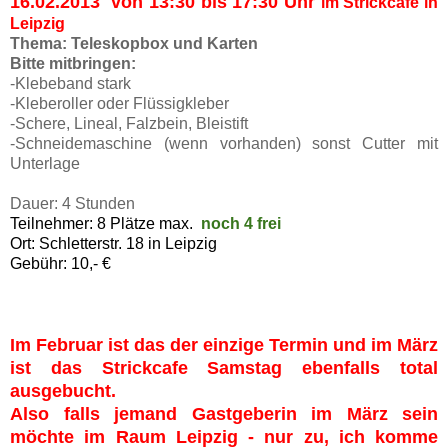
16.02.2013 von 13:30 bis 17:30 Uhr
im Strickcafe in
Leipzig
Thema: Teleskopbox und Karten
Bitte mitbringen:
-Klebeband stark
-Kleberoller oder Flüssigkleber
-Schere, Lineal, Falzbein, Bleistift
-Schneidemaschine (wenn vorhanden) sonst Cutter mit
Unterlage
Dauer: 4 Stunden
Teilnehmer: 8 Plätze max.
noch 4 frei
Ort: Schletterstr. 18 in Leipzig
Gebühr: 10,- €
Im Februar ist das der einzige Termin und im März
ist das Strickcafe Samstag ebenfalls total
ausgebucht.
Also falls jemand Gastgeberin im März sein
möchte im Raum Leipzig - nur zu, ich komme