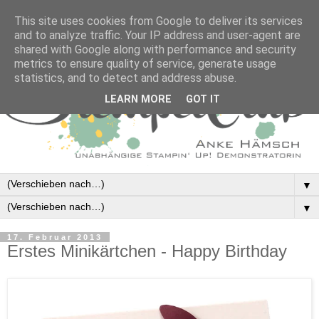
This site uses cookies from Google to deliver its services
and to analyze traffic. Your IP address and user-agent are
shared with Google along with performance and security
metrics to ensure quality of service, generate usage
statistics, and to detect and address abuse.
LEARN MORE
GOT IT
▼
▼
17. Februar 2013
Erstes Minikärtchen - Happy Birthday