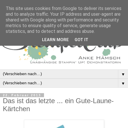
This site uses cookies from Google to deliver its services
and to analyze traffic. Your IP address and user-agent are
shared with Google along with performance and security
metrics to ensure quality of service, generate usage
statistics, and to detect and address abuse.
LEARN MORE
GOT IT
▼
▼
22. Februar 2013
Das ist das letzte ... ein Gute-Laune-
Kärtchen